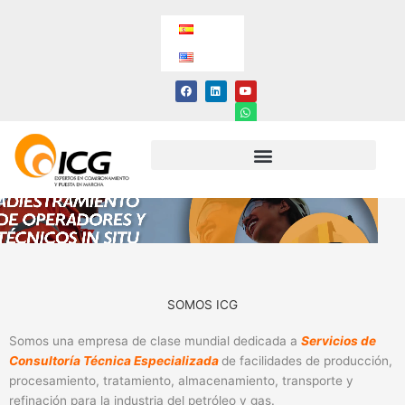
Ir
al
contenido
F
L
Y
W
a
i
o
h
c
n
u
a
e
k
t
t
b
e
u
s
o
d
b
a
o
i
e
p
k
n
p
SOMOS ICG
Somos una empresa de clase mundial dedicada a
Servicios de
Consultoría Técnica Especializada
de facilidades de producción,
procesamiento, tratamiento, almacenamiento, transporte y
refinación para la industria del petróleo y gas.