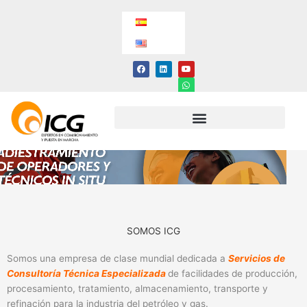
Ir
al
contenido
F
L
Y
W
a
i
o
h
c
n
u
a
e
k
t
t
b
e
u
s
o
d
b
a
o
i
e
p
k
n
p
SOMOS ICG
Somos una empresa de clase mundial dedicada a
Servicios de
Consultoría Técnica Especializada
de facilidades de producción,
procesamiento, tratamiento, almacenamiento, transporte y
refinación para la industria del petróleo y gas.