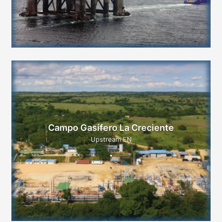
Campo Gasífero La Creciente
Upstream EN